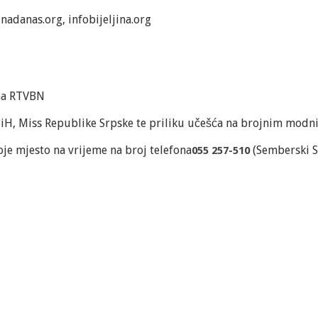
nadanas.org, infobijeljina.org
 na RTVBN
 BiH, Miss Republike Srpske te priliku učešća na brojnim mod
voje mjesto na vrijeme na broj telefona
(Semberski S
055 257-510