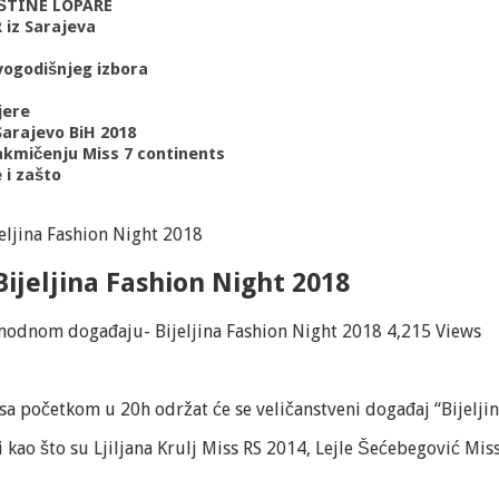
PŠTINE LOPARE
 iz Sarajeva
vogodišnjeg izbora
jere
 Sarajevo BiH 2018
akmičenju Miss 7 continents
 i zašto
ljina Fashion Night 2018
jeljina Fashion Night 2018
modnom događaju- Bijeljina Fashion Night 2018
4,215 Views
a početkom u 20h održat će se veličanstveni događaj “Bijeljin
 kao što su Ljiljana Krulj Miss RS 2014, Lejle Šećebegović Mis