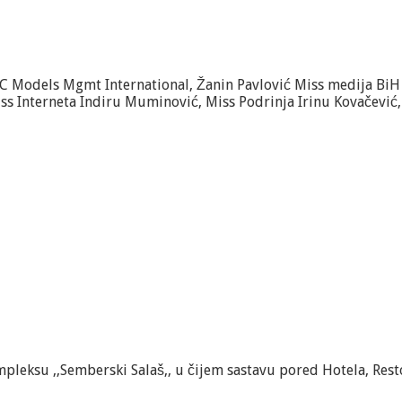
ABC Models Mgmt International, Žanin Pavlović Miss medija Bi
iss Interneta Indiru Muminović, Miss Podrinja Irinu Kovačević
leksu ,,Semberski Salaš,, u čijem sastavu pored Hotela, Rest