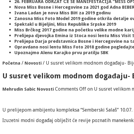
26. FEBRUARA ODRŽAT ĆE SE MANIFESTACIJA “MISS O
Nova Miss Bosne i Hercegovine za 2021 god Adna BIBER
Ivana Ladan je nova Miss BiH za 2019 godinu
Zanosna Miss Foto Model 2019 godine otkrila detalje o
Spektakl u Bijeljini, Miss Republike Srpske 2019
Miss Brčkog 2017 godine na početku velike modne kari
Prelijepa djevojka Emina iz Stoca nosi lentu Miss Visit
Prelijepa Darja predstavnica Bosne i Hercegovine na t
Opravdano nosi lentu Miss Foto 2018 godine pogledajte
Upoznajmo Alenu Karajko prvu pratilju SBK
/
/
U susret velikom modnom događaju- Bije
Početna
Novosti
U susret velikom modnom događaju- Bi
Comments Off
on U susret velikom 
Mehrudin Sabic
Novosti
U prelijepom ambijentu kompleksa “Semberski Salaš” 10.07. s
Izuzetni modni događaj oblježit će revije poznatih manekenki