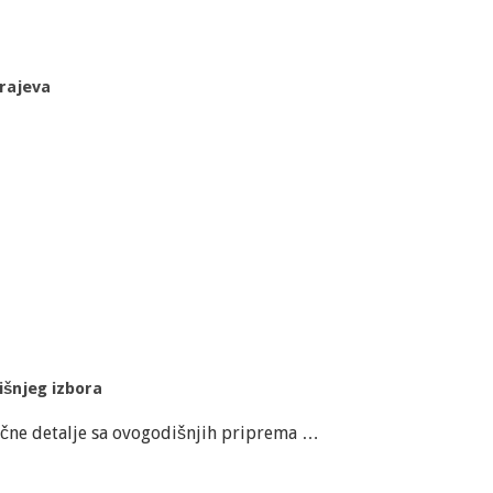
arajeva
išnjeg izbora
očne detalje sa ovogodišnjih priprema …