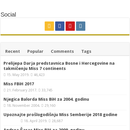
Upoznajmo Alenu Karajko prvu pratilju SBK
Social
Recent
Popular
Comments
Tags
Prelijepa Darja predstavnica Bosne i Hercegovine na
takmičenju Miss 7 continents
15. May 2019.
46,423
Miss FBiH 2017
21. February 2017.
33,745
Njegica Balorda Miss BiH za 2004. godinu
18. November 2004.
29,160
Upoznajte prošlogodišnju Miss Semberije 2018 godine
18. April 2019.
28,687
Andrea Šarac Miss BiH za 2009. godinu