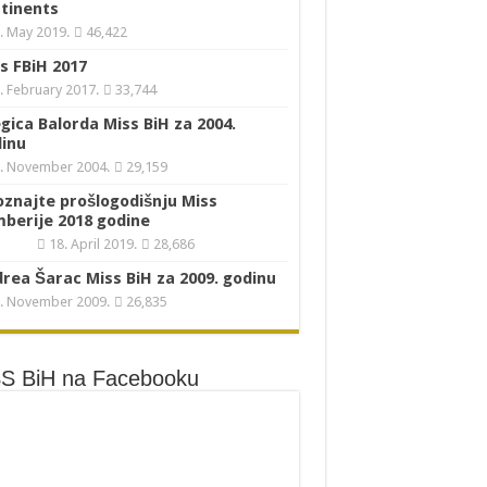
tinents
. May 2019.
46,422
s FBiH 2017
. February 2017.
33,744
gica Balorda Miss BiH za 2004.
inu
. November 2004.
29,159
znajte prošlogodišnju Miss
berije 2018 godine
18. April 2019.
28,686
rea Šarac Miss BiH za 2009. godinu
. November 2009.
26,835
S BiH na Facebooku