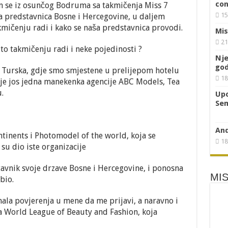
con
Hercegovine
am se iz osunčog Bodruma sa takmičenja Miss 7
 Karajko prvu pratilju SBK
na
15
a predstavnica Bosne i Hercegovine, u daljem
takmičenju
kmičenju radi i kako se naša predstavnica provodi.
Miss
Mis
7
21
continents
to takmičenju radi i neke pojedinosti ?
Nje
god
Turska, gdje smo smjestene u prelijepom hotelu
18
je jos jedna manekenka agencije ABC Models, Tea
.
Upo
Sem
And
ntinents i Photomodel of the world, koja se
18
u dio iste organizacije
tavnik svoje drzave Bosne i Hercegovine, i ponosna
MIS
bio.
mala povjerenja u mene da me prijavi, a naravno i
ja World League of Beauty and Fashion, koja