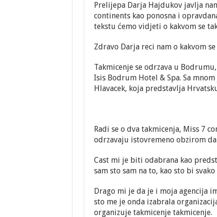
Prelijepa Darja Hajdukov javlja n
Upoznajmo Alenu
continents kao ponosna i opravdan
tekstu ćemo vidjeti o kakvom se ta
Zdravo Darja reci nam o kakvom se 
Takmicenje se odrzava u Bodrumu, 
Isis Bodrum Hotel & Spa. Sa mnom 
Hlavacek, koja predstavlja Hrvatsku
Radi se o dva takmicenja, Miss 7 co
odrzavaju istovremeno obzirom da s
Cast mi je biti odabrana kao preds
sam sto sam na to, kao sto bi svako 
Drago mi je da je i moja agencija i
sto me je onda izabrala organizaci
organizuje takmicenje takmicenje.