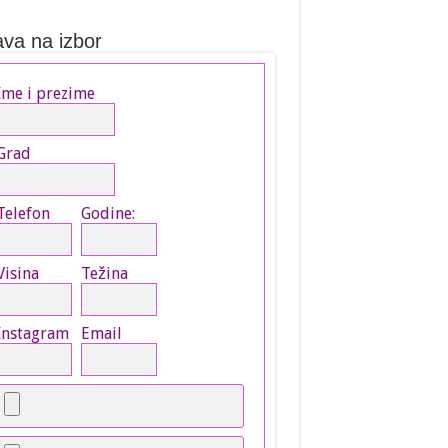
ava na izbor
Ime i prezime
Grad
Telefon
Godine:
Visina
Težina
Instagram
Email