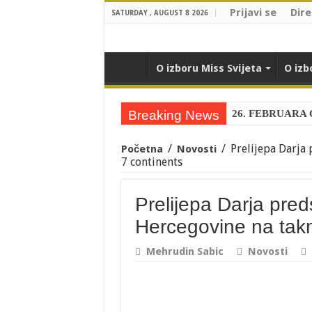
Prijavi se
Dire
SATURDAY , AUGUST 8 2026
O izboru Miss Svijeta
O izb
Breaking News
26. FEBRUARA
Nova Miss Bosne 
/
/
Prelijepa Darja
Početna
Novosti
Ivana Ladan je n
7 continents
Zanosna Miss Fot
Prelijepa Darja pred
Spektakl u Bijelj
Hercegovine na takm
Miss Brčkog 2017
Mehrudin Sabic
Novosti
Prelijepa djevojk
Prelijepa Darja p
Opravdano nosi le