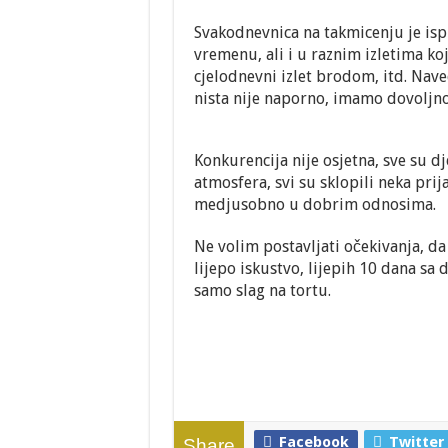
Svakodnevnica na takmicenju je isp
vremenu, ali i u raznim izletima koj
cjelodnevni izlet brodom, itd. Nav
nista nije naporno, imamo dovoljno 
Konkurencija nije osjetna, sve su dj
atmosfera, svi su sklopili neka prija
medjusobno u dobrim odnosima.
Ne volim postavljati očekivanja, d
lijepo iskustvo, lijepih 10 dana sa d
samo slag na tortu.
Facebook
Twitter
Share