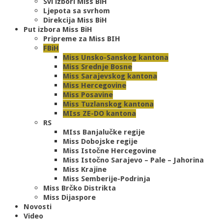
Svi izbori Miss BiH
Ljepota sa svrhom
Direkcija Miss BiH
Put izbora Miss BiH
Pripreme za Miss BIH
FBiH
Miss Unsko-Sanskog kantona
Miss Srednje Bosne
Miss Sarajevskog kantona
Miss Hercegovine
Miss Posavine
Miss Tuzlanskog kantona
MIss ZE-DO kantona
RS
MIss Banjalučke regije
Miss Dobojske regije
Miss Istočne Hercegovine
Miss Istočno Sarajevo – Pale – Jahorina
Miss Krajine
Miss Semberije-Podrinja
Miss Brčko Distrikta
Miss Dijaspore
Novosti
Video