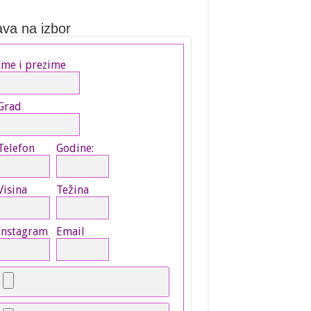
ava na izbor
Ime i prezime
Grad
Telefon
Godine:
Visina
Težina
Instagram
Email