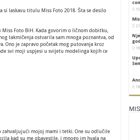
godine
con
 Karajko prvu pratilju SBK
pogledajte
15
 si laskavu titulu Miss Foto 2018. Šta se desilo
i
zašto
Mis
21
u Miss Foto BiH. Kada govorim o ličnom dobitku,
Nje
žnog takmičenja ostvarila sam mnoga poznantva, od
god
tva. Ono je zapravo početak mog putovanja kroz
18
de svi moji uspjesi u svijetu modelinga kojih ce
Upo
Sem
And
18
MIS
zahvaljujući mojoj mami i tetki. One su odlučile
ozila kad su me obavestile, i mnogo im hvala na