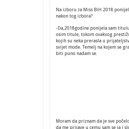
Upoznajmo Alenu
Na izboru za Miss BiH 2018 ponijela
nakon tog izbora?
-Da,2018godine ponijela sam titul
osim titule, tokom ovakvog presti
kojih su neka prerasla u prijateljs
svijet mode. Temelj na kojem se gra
biti puno nadam se.
Moram da priznam da je sve počelo 
da me prijave u cemu sam se ja i sl