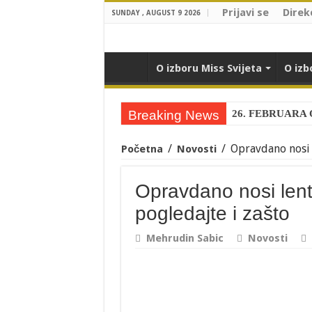
Prijavi se
Direk
SUNDAY , AUGUST 9 2026
O izboru Miss Svijeta
O izb
Breaking News
26. FEBRUARA
Nova Miss Bosne 
/
/
Opravdano nosi 
Početna
Novosti
Ivana Ladan je n
Zanosna Miss Fot
Opravdano nosi len
Spektakl u Bijelj
pogledajte i zašto
Miss Brčkog 2017
Mehrudin Sabic
Novosti
Prelijepa djevojk
Prelijepa Darja p
Opravdano nosi le