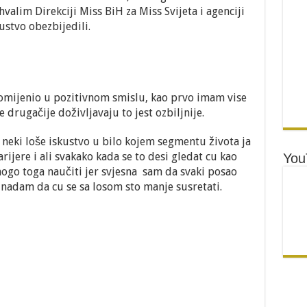
valim Direkciji Miss BiH za Miss Svijeta i agenciji
ustvo obezbijedili.
omijenio u pozitivnom smislu, kao prvo imam vise
drugačije doživljavaju to jest ozbiljnije.
e neki loše iskustvo u bilo kojem segmentu života ja
ijere i ali svakako kada se to desi gledat cu kao
You
ogo toga naučiti jer svjesna
sam da svaki posao
 nadam da cu se sa losom sto manje susretati.