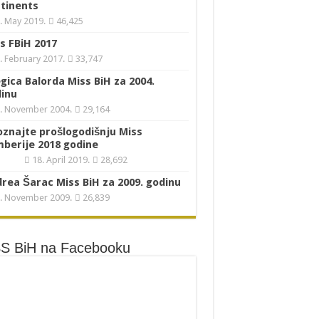
tinents
. May 2019.
46,425
s FBiH 2017
. February 2017.
33,747
gica Balorda Miss BiH za 2004.
inu
. November 2004.
29,164
znajte prošlogodišnju Miss
berije 2018 godine
18. April 2019.
28,692
rea Šarac Miss BiH za 2009. godinu
. November 2009.
26,839
S BiH na Facebooku