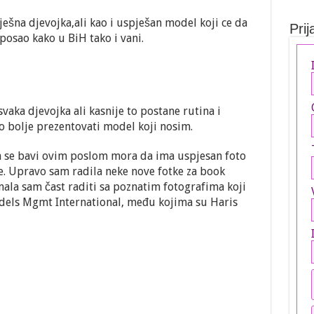
ešna djevojka,ali kao i uspješan model koji ce da
Prij
posao kako u BiH tako i vani.
aka djevojka ali kasnije to postane rutina i
o bolje prezentovati model koji nosim.
 da se bavi ovim poslom mora da ima uspjesan foto
. Upravo sam radila neke nove fotke za book
la sam čast raditi sa poznatim fotografima koji
dels Mgmt International, među kojima su Haris