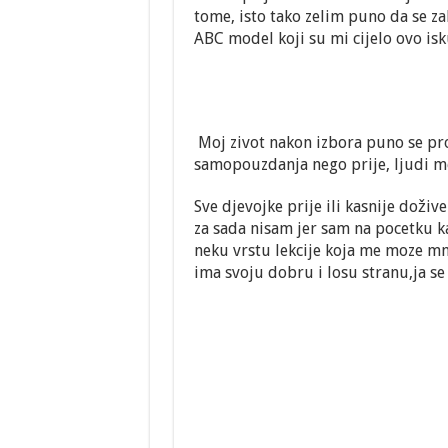
tome, isto tako zelim puno da se zah
ABC model koji su mi cijelo ovo isk
Moj zivot nakon izbora puno se pr
samopouzdanja nego prije, ljudi me 
Sve djevojke prije ili kasnije doživ
za sada nisam jer sam na pocetku kar
neku vrstu lekcije koja me moze mn
ima svoju dobru i losu stranu,ja se