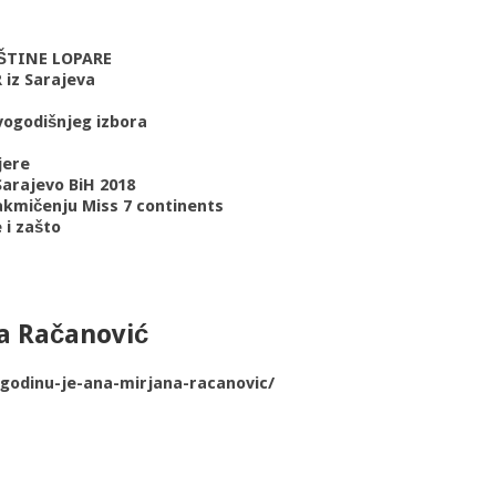
PŠTINE LOPARE
 iz Sarajeva
vogodišnjeg izbora
jere
 Sarajevo BiH 2018
akmičenju Miss 7 continents
 i zašto
na Račanović
-godinu-je-ana-mirjana-racanovic/