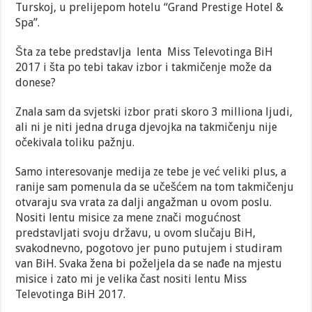
Turskoj, u prelijepom hotelu “Grand Prestige Hotel &
Spa”.
Šta za tebe predstavlja lenta Miss Televotinga BiH
2017 i šta po tebi takav izbor i takmičenje može da
donese?
Znala sam da svjetski izbor prati skoro 3 milliona ljudi,
ali ni je niti jedna druga djevojka na takmičenju nije
očekivala toliku pažnju.
Samo interesovanje medija ze tebe je već veliki plus, a
ranije sam pomenula da se učešćem na tom takmičenju
otvaraju sva vrata za dalji angažman u ovom poslu.
Nositi lentu misice za mene znači mogućnost
predstavljati svoju državu, u ovom slučaju BiH,
svakodnevno, pogotovo jer puno putujem i studiram
van BiH. Svaka žena bi poželjela da se nađe na mjestu
misice i zato mi je velika čast nositi lentu Miss
Televotinga BiH 2017.