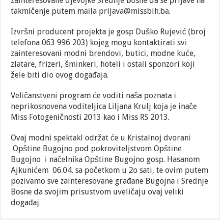
zainteresovane djevojke Srednje Bosne da se prijave na
takmičenje putem maila prijava@missbih.ba.
Izvršni producent projekta je gosp Duško Rujević (broj
telefona 063 996 203) kojeg mogu kontaktirati svi
zainteresovani modni brendovi, butici, modne kuće,
zlatare, frizeri, šminkeri, hoteli i ostali sponzori koji
žele biti dio ovog događaja.
Veličanstveni program će voditi naša poznata i
neprikosnovena voditeljica Liljana Krulj koja je inače
Miss Fotogeničnosti 2013 kao i Miss RS 2013.
Ovaj modni spektakl održat će u Kristalnoj dvorani
Opštine Bugojno pod pokroviteljstvom Opštine
Bugojno i načelnika Opštine Bugojno gosp. Hasanom
Ajkunićem 06.04. sa početkom u 2o sati, te ovim putem
pozivamo sve zainteresovane građane Bugojna i Srednje
Bosne da svojim prisustvom uveličaju ovaj veliki
događaj.