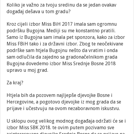
Koliko je važno za tvoju sredinu da se jedan ovakav
događaj dešava u tom gradu?
Kroz cijeli izbor Miss BiH 2017 imala sam ogromnu
podršku Bugojna. Mediji su me konstantno pratili.
Samo iz Bugojna sam imala pet sponzora, kako za izbor
Miss FBiH tako i za državni izbor. Zbog te neočekivane
podrške sam htjela Bugojnu nešto da vratim i onda
sam odlučila da zajedno sa gradonačelnikom grada
Bugojna dovedemo izbor Miss Srednje Bosne 2018
upravo u moj grad.
Za kraj?
Htjela bih da pozovem najljepše djevojke Bosne i
Hercegovine, a pogotovo djevojke iz mog grada da se
prijave i učestvuju na ovom nezaboravnom iskustvu.
U sklopu ovog velikog modnog događaja održati će se i
izbor Miss SBK 2018. te ovim putem pozivamo sve