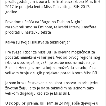
prošlogodišnjem izboru bila finalistica Izbora Miss BiH
2017 te ponijela lentu Miss Televotinga BiH 2017.
godine.
Povodom učešća na “Bugojno Fashion Night”
razgovarali smo sa Eminom, te kratki intervju možete
pročitati u nastavku teksta.
Kakva su tvoja iskustva sa takmičenja?
Pre svega izbor za Miss BIH je idealna mogućnost za
početak manekenske karijere. Već od prvog regionalnog
izbora upoznaješ najvažnije osobe modne industrije
Bosne i Hercegovine, sa kojma možeš da sarađuješ na
velikom broju drugih projekata pored izbora Miss BIH.
Ja sam kroz učestvovanje na izboru ostvarlia sebi jednu
životnu želju, a to je da se takmičim na jednom tako
velikom događaju kao što je Miss BiH.
U sklopu priprema, bill sam sa 24 najljepše djevojke u