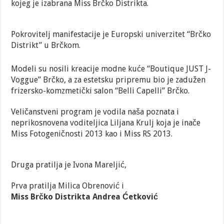
kojeg je izabrana Miss Brčko Distrikta.
2018
Upoznajmo Alenu Karajko prvu pratilju SBK
Pokrovitelj manifestacije je Europski univerzitet “Brčko
Distrikt” u Brčkom.
Modeli su nosili kreacije modne kuće “Boutique JUST J-
Voggue” Brčko, a za estetsku pripremu bio je zadužen
frizersko-komzmetički salon “Belli Capelli” Brčko.
Veličanstveni program je vodila naša poznata i
neprikosnovena voditeljica Liljana Krulj koja je inače
Miss Fotogeničnosti 2013 kao i Miss RS 2013.
Druga pratilja je Ivona Mareljić,
Prva pratilja Milica Obrenović i
Miss Brčko Distrikta Andrea Ćetković