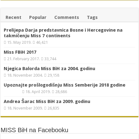
Recent
Popular
Comments
Tags
Prelijepa Darja predstavnica Bosne i Hercegovine na
takmičenju Miss 7 continents
15. May 2019.
46,421
Miss FBiH 2017
21. February 2017.
33,744
Njegica Balorda Miss BiH za 2004. godinu
18. November 2004.
29,158
Upoznajte prošlogodišnju Miss Semberije 2018 godine
18. April 2019.
28,686
Andrea Šarac Miss BiH za 2009. godinu
18. November 2009.
26,835
MISS BiH na Facebooku