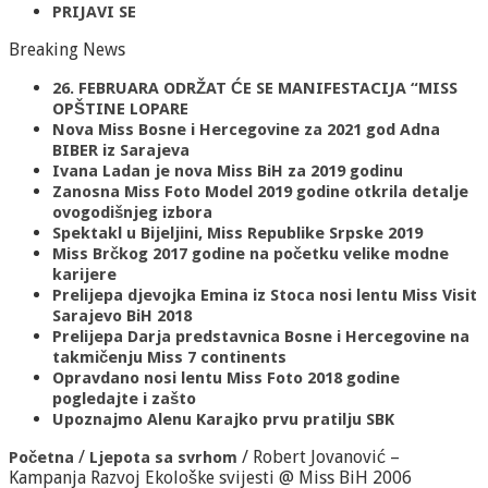
PRIJAVI SE
Breaking News
26. FEBRUARA ODRŽAT ĆE SE MANIFESTACIJA “MISS
OPŠTINE LOPARE
Nova Miss Bosne i Hercegovine za 2021 god Adna
BIBER iz Sarajeva
Ivana Ladan je nova Miss BiH za 2019 godinu
Zanosna Miss Foto Model 2019 godine otkrila detalje
ovogodišnjeg izbora
Spektakl u Bijeljini, Miss Republike Srpske 2019
Miss Brčkog 2017 godine na početku velike modne
karijere
Prelijepa djevojka Emina iz Stoca nosi lentu Miss Visit
Sarajevo BiH 2018
Prelijepa Darja predstavnica Bosne i Hercegovine na
takmičenju Miss 7 continents
Opravdano nosi lentu Miss Foto 2018 godine
pogledajte i zašto
Upoznajmo Alenu Karajko prvu pratilju SBK
/
/
Robert Jovanović –
Početna
Ljepota sa svrhom
Kampanja Razvoj Ekološke svijesti @ Miss BiH 2006