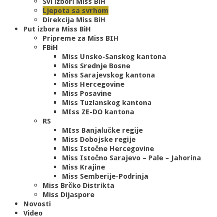
Svi izbori Miss BiH
Ljepota sa svrhom
Direkcija Miss BiH
Put izbora Miss BiH
Pripreme za Miss BIH
FBiH
Miss Unsko-Sanskog kantona
Miss Srednje Bosne
Miss Sarajevskog kantona
Miss Hercegovine
Miss Posavine
Miss Tuzlanskog kantona
MIss ZE-DO kantona
RS
MIss Banjalučke regije
Miss Dobojske regije
Miss Istočne Hercegovine
Miss Istočno Sarajevo – Pale – Jahorina
Miss Krajine
Miss Semberije-Podrinja
Miss Brčko Distrikta
Miss Dijaspore
Novosti
Video