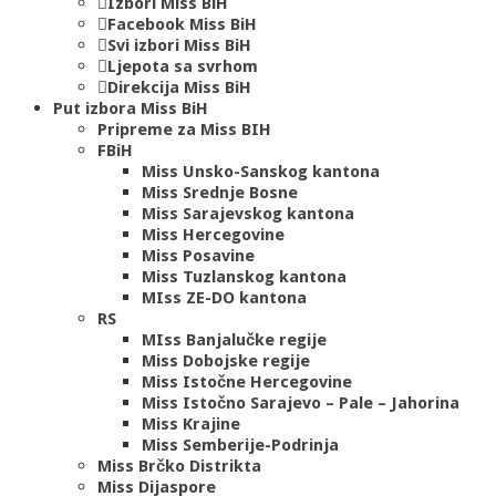
Izbori Miss BiH
Facebook Miss BiH
Svi izbori Miss BiH
Ljepota sa svrhom
Direkcija Miss BiH
Put izbora Miss BiH
Pripreme za Miss BIH
FBiH
Miss Unsko-Sanskog kantona
Miss Srednje Bosne
Miss Sarajevskog kantona
Miss Hercegovine
Miss Posavine
Miss Tuzlanskog kantona
MIss ZE-DO kantona
RS
MIss Banjalučke regije
Miss Dobojske regije
Miss Istočne Hercegovine
Miss Istočno Sarajevo – Pale – Jahorina
Miss Krajine
Miss Semberije-Podrinja
Miss Brčko Distrikta
Miss Dijaspore