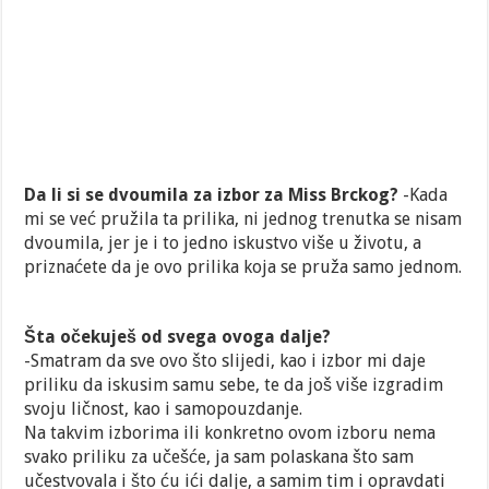
Da li si se dvoumila za izbor za Miss Brckog?
-Kada
mi se već pružila ta prilika, ni jednog trenutka se nisam
dvoumila, jer je i to jedno iskustvo više u životu, a
priznaćete da je ovo prilika koja se pruža samo jednom.
Šta očekuješ od svega ovoga dalje?
-Smatram da sve ovo što slijedi, kao i izbor mi daje
priliku da iskusim samu sebe, te da još više izgradim
svoju ličnost, kao i samopouzdanje.
Na takvim izborima ili konkretno ovom izboru nema
svako priliku za učešće, ja sam polaskana što sam
učestvovala i što ću ići dalje, a samim tim i opravdati