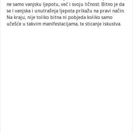
ne samo vanjsku ljepotu, već i svoju ličnost. Bitno je da
se i vanjska i unutrašnja ljepota prikažu na pravi način.
Na kraju, nije toliko bitna ni pobjeda koliko samo
učešće u takvim manifestacijama, te sticanje iskustva.