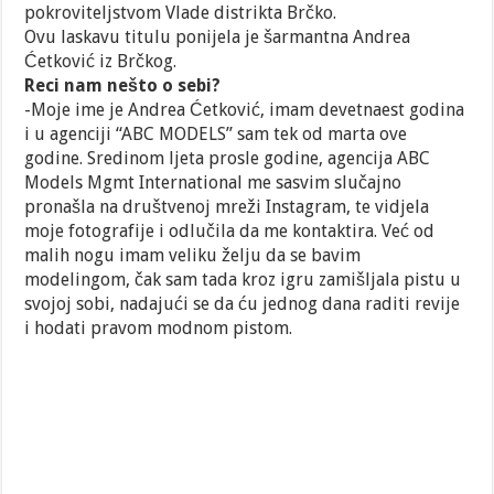
pokroviteljstvom Vlade distrikta Brčko.
Ovu laskavu titulu ponijela je šarmantna Andrea
Ćetković iz Brčkog.
Reci nam nešto o sebi?
-Moje ime je Andrea Ćetković, imam devetnaest godina
i u agenciji “ABC MODELS” sam tek od marta ove
godine. Sredinom ljeta prosle godine, agencija ABC
Models Mgmt International me sasvim slučajno
pronašla na društvenoj mreži Instagram, te vidjela
moje fotografije i odlučila da me kontaktira. Već od
malih nogu imam veliku želju da se bavim
modelingom, čak sam tada kroz igru zamišljala pistu u
svojoj sobi, nadajući se da ću jednog dana raditi revije
i hodati pravom modnom pistom.