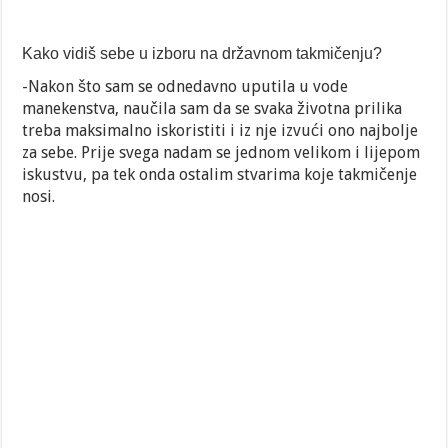
Kako vidiš sebe u izboru na državnom takmičenju?
-Nakon što sam se odnedavno uputila u vode
manekenstva, naučila sam da se svaka životna prilika
treba maksimalno iskoristiti i iz nje izvući ono najbolje
za sebe. Prije svega nadam se jednom velikom i lijepom
iskustvu, pa tek onda ostalim stvarima koje takmičenje
nosi.