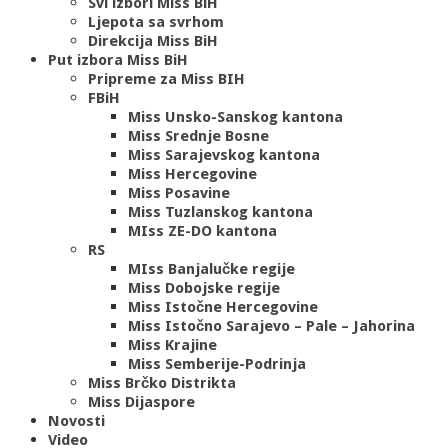
Svi izbori Miss BiH
Ljepota sa svrhom
Direkcija Miss BiH
Put izbora Miss BiH
Pripreme za Miss BIH
FBiH
Miss Unsko-Sanskog kantona
Miss Srednje Bosne
Miss Sarajevskog kantona
Miss Hercegovine
Miss Posavine
Miss Tuzlanskog kantona
MIss ZE-DO kantona
RS
MIss Banjalučke regije
Miss Dobojske regije
Miss Istočne Hercegovine
Miss Istočno Sarajevo – Pale – Jahorina
Miss Krajine
Miss Semberije-Podrinja
Miss Brčko Distrikta
Miss Dijaspore
Novosti
Video